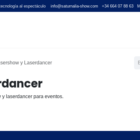
 tecnología al espectáculo
info@saturnalia-show.com
+34 664 07 88 63
Ma
OS ESPECIALES
LUMINOSOS
DECORACIÓN
ILUMINACI
sershow y Laserdancer
rdancer
 y laserdancer para eventos.