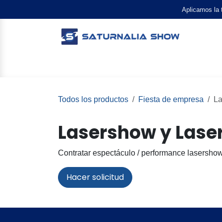
Ir al contenido
Aplicamos la
ESPECTÁCULOS
ANIMACIONES
EFECT
Todos los productos
Fiesta de empresa
La
Lasershow y Lase
Contratar espectáculo / performance lasershow
Hacer solicitud