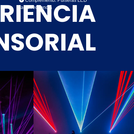
RIENCIA
Complemento: Pulseras LED
radiofrecuencia
NSORIAL